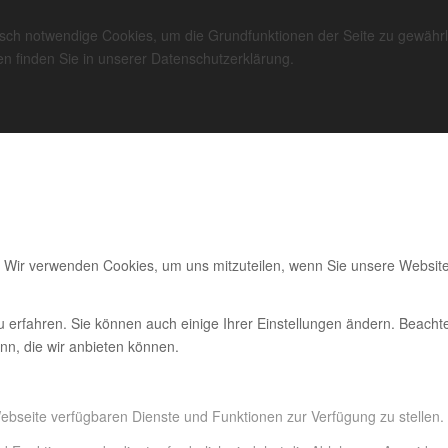
nisch notwendige Cookies, um die Grundfunktionen der Seite zu gewährl
n finden Sie in unserer Datenschutzerklärung.
. Wir verwenden Cookies, um uns mitzuteilen, wenn Sie unsere Website
u erfahren. Sie können auch einige Ihrer Einstellungen ändern. Beacht
nn, die wir anbieten können.
Webseite verfügbaren Dienste und Funktionen zur Verfügung zu stellen.